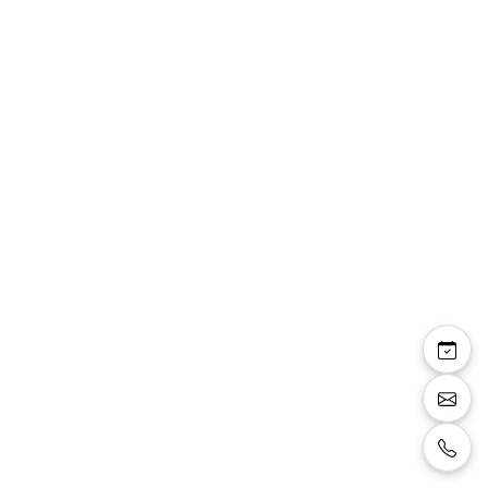
Chemise col cassé
ivoire tailor fit
poignet mousquetaire
Chemise col cassé avec patte caché pour le