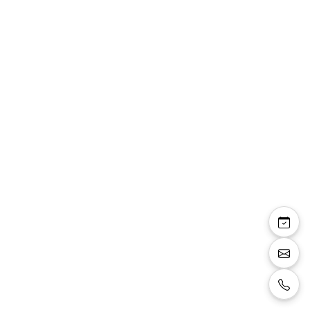
Image précédente
Image s
Liliana — robe longue