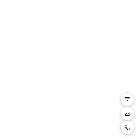
Rose — robe de
mariée longue bustier