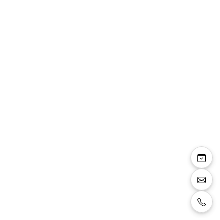
Sidney - ensemble
garçon Gilet et
pantalon