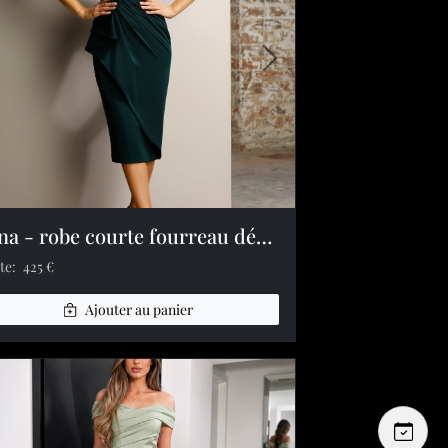
ante
mage précédente
Image suivante
Nina - robe courte fourreau décolleté V drapés taille longueur sous genoux
te:
425 €
Ajouter au panier