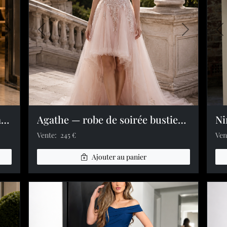
Image suivante
Image précédente
Image suiv
I
Aleyna — robe longue droite cape mousseline strass fente
Agathe — robe de soirée bustier dentelle tulle strass
Vente:
245 €
Ven
Ajouter au panier