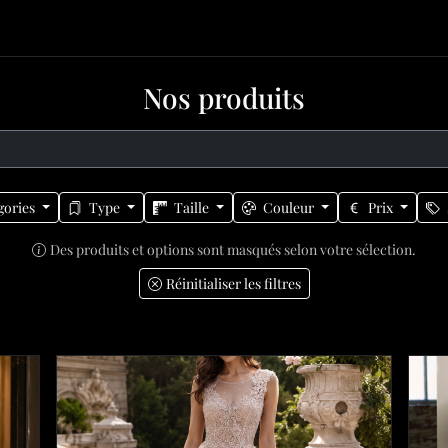
Nos produits
gories
Type
Taille
Couleur
Prix
Des produits et options sont masqués selon votre sélection.
Réinitialiser les filtres