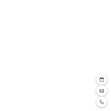
Bridget — robe
tailleur satin décolleté
V avec strass taille
Robe tailleur coupe droite en satin, décolleté
en V devant et petites macnhes, leger drapé
pour marquer la taille, détails de strass sur la
taille, petites manches, couleur rose fuschia