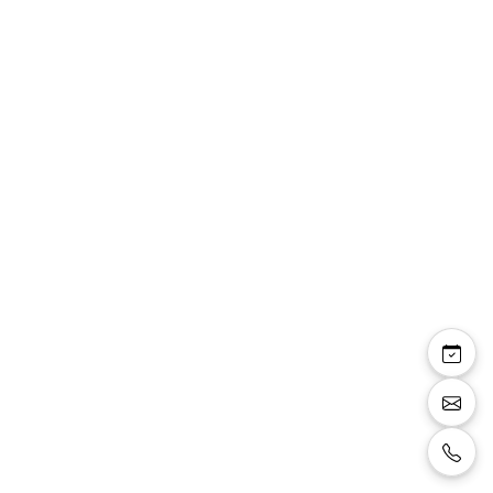
Voile VL3530 long 5
mètres dentelle
sequins fixation
peigne