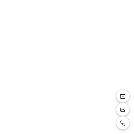
Ceinture cuir bleu
pétrole boucle lisse
Ceinture homme automatique élégante en
cuir texturé, dotée d’une boucle métallique
moderne à fermeture automatique. Son