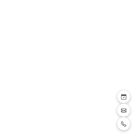
Lou — robe de mariée
bustier jupe évasée