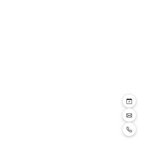
Sandales talon carré 6
cm daim et simili cuir
effet écailles
Sandales avec talon carré de 6 cm, mélange