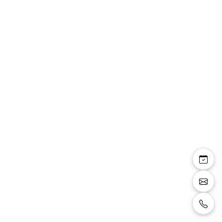
Adriane — sandale
talon haut blanc irisé
plateforme
Sandale talon haut, couleur blanc irisé avec