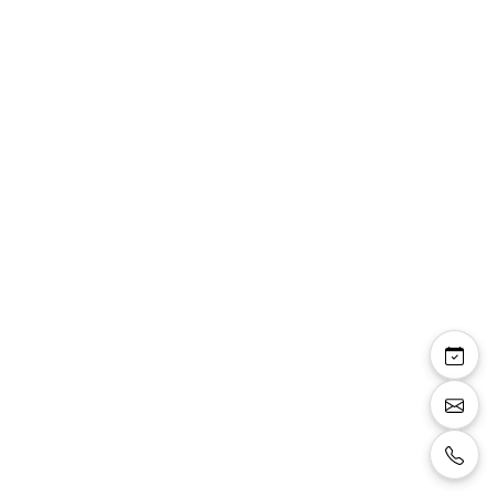
Aleyna — robe longue
droite cape mousseline
strass fente