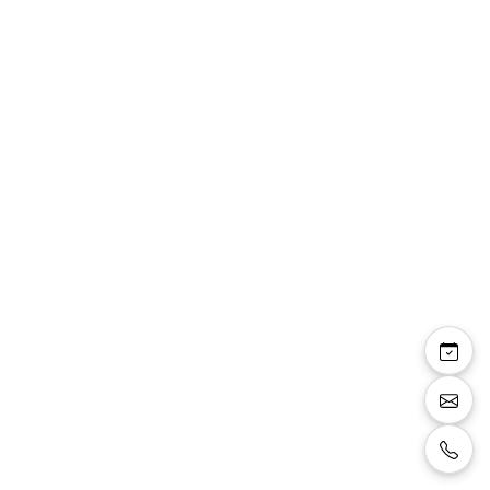
Aleyna — robe longue
droite cape mousseline
strass fente