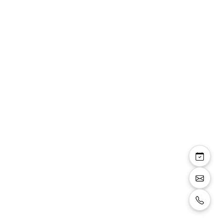
Anastasia — sandales
soirée bout carré strass
talon 6 cm
Sandales de soirée, bout carré avec brides de