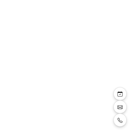
Andrée robe longue
fourreau sequins noirs