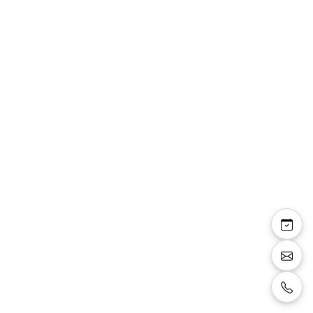
April — ensemble 2
pièces robe dentelle
manteau mousseline
Ensemble 2 pièces: robe et manteau, robe en
dentelle et manteau en mousseline couleur
bleu royal.