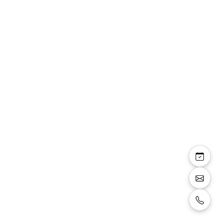
April — ensemble 2
pièces robe dentelle
manteau mousseline
Ensemble 2 pièces: robe et manteau, robe en
dentelle et manteau en mousseline couleur
bleu royal.