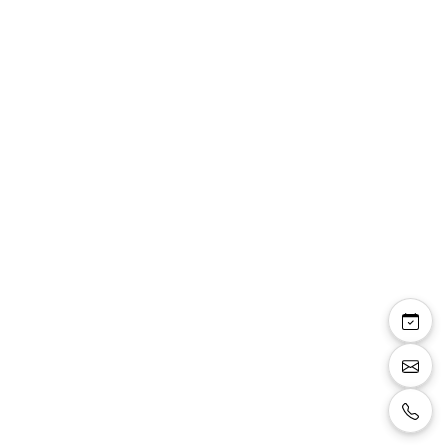
Ashley — robe longue
droite décolleté V
croisé manches
papillon