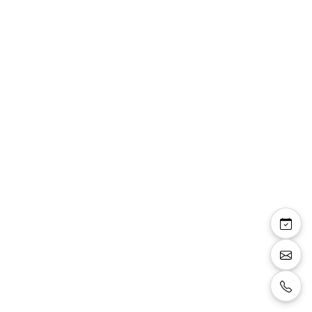
Ashley — robe longue
droite décolleté V
croisé manches
papillon