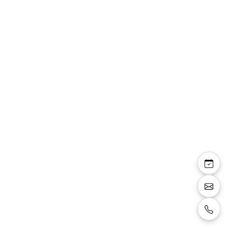
Bretelles simples
réglables
Bretelles simples régalbles
Taille:
TAILLE UNIQUE
Couleur:
bleu marine
Vente:
25 €
Location:
10 €