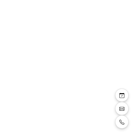
Céline — sandales
bride talon fin 8 cm
effet transparence et
miroir argenté
Sandales à bride, talon fin 8 cm, effet de
transparence sur le pied confortable, effet