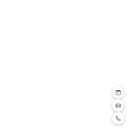
Céline — sandales
bride talon fin 8 cm
effet transparence et
miroir argenté
Sandales à bride, talon fin 8 cm, effet de
transparence sur le pied confortable, blanc.