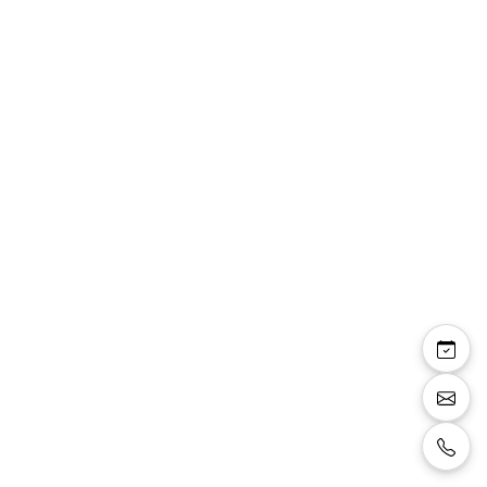
Céline — sandales
bride talon fin 8 cm
effet transparence et
miroir argenté
Sandales à bride, talon fin 8 cm, effet de
transparence sur le pied confortable, couleur