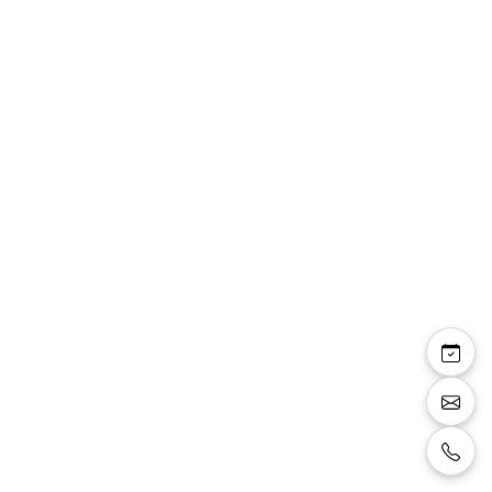
Chaussures classiques
EL0661 Noir
Chaussures pour homme classique en
synthétique noir, lacets noirs, semelle souple
en caoutchouc très confortable.
Taille:
44
Couleur:
noir