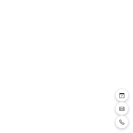
Chaussures vernies
EL0671 Noir
Chaussures pour homme vernies noires,
lacets noirs, semelle souple en caoutchouc
très confortable.