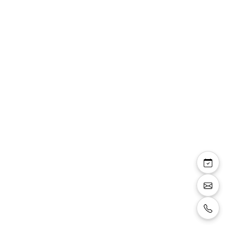
Chemise boutons
noirs col cassé 1910
blanche Taylor fit
poignets mousquetaire