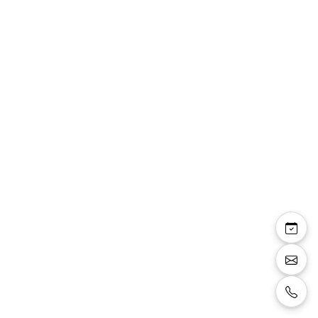
Chemise garçon de
cérémonie plissée col
cassé
Chemise plissée de cérémonie pour garçon
de couleur blanche, dotée d'un col cassé et de