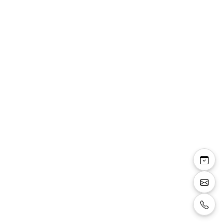
Eléonie
Escarpin talon fin bout pointu, noir pailleté,
talon 6 cm.
Taille:
37
Couleur:
noir
Vente:
15 €