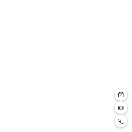
Elsa — robe longue
fourreau bustier
épaules dénudées
paillettes