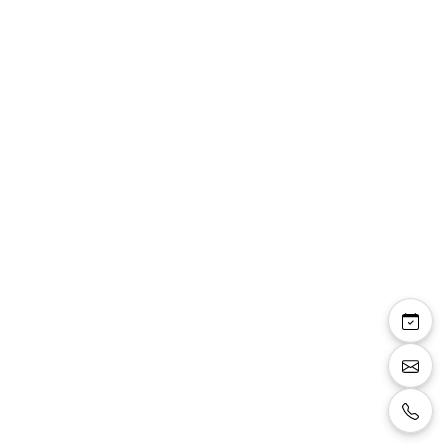
Fulvie
Escarpins bout rond talon fin, noir pailleté,
talon 6 cm avec plateforme 1 cm sous l'avant
du pied.