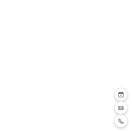
Greta sandales basses
talon carré 4cm
pailleté argenté
Sandales basses, petit talon carré 4cm, bride