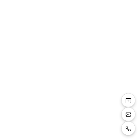
Ivy — robe cocktail
courte droite voile
mousseline strass
Robe cocktail courte de forme droite avec