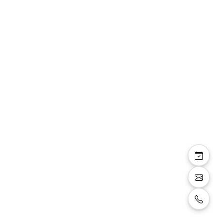
Ivy — robe cocktail
courte droite voile
mousseline strass
Robe cocktail courte de forme droite avec