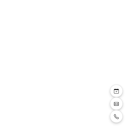
Ivy — robe cocktail
courte droite voile
mousseline strass
Robe cocktail courte de forme droite avec