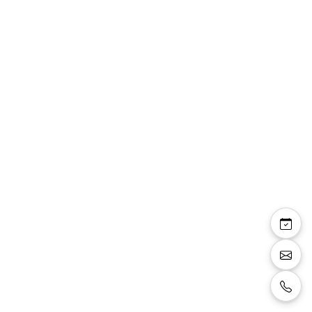
Jane — robe longue
bustier dentelle strass
mousseline
Robe longue, bustier en dentelle avec strass