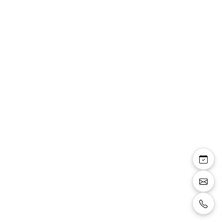
Jasmina
Sandales petit talon 4 cm, blanches avec
brides avec strass argenté.