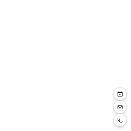
Kalys — escarpin talon
stable 7cm sangle
élastique
Chaussures forme escarpin, bout légèrement