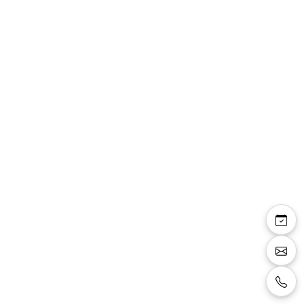
Lavallière 487210/26
Lavallière tissu 487210/26
Taille:
TAILLE UNIQUE
Couleur:
argenté
Vente:
135 €
Location:
15 €
La location se fait uniquement au magasin.