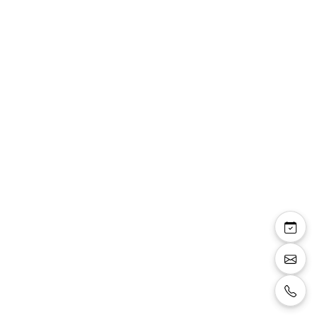
Lise-Marie —
escarpins bout rond
talon fin noir pailleté
strass
Escarpins bout rond talon fin, noir pailleté et
strass noirs, talon 6 cm.