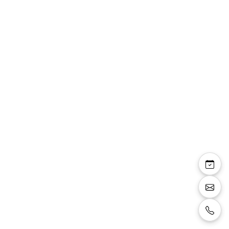
Ludovica — robe
longue bustier épaules
dénudées manchons