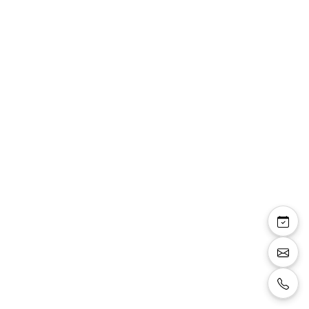
Lune — escarpins
ouverts talon fin 8cm
satin blanc strass
argentés