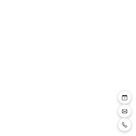
Mariama — ensemble
robe droite dentelle et
mousseline avec
manteau mousseline