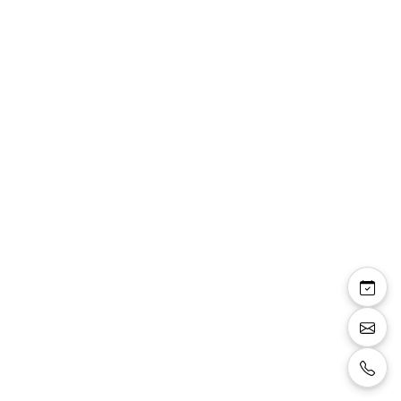
Murielle — robe
longue fourreau
bustier drapé organza