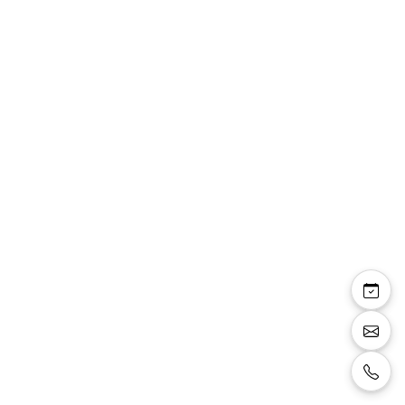
Nina - robe courte
fourreau décolleté V
drapés taille longueur