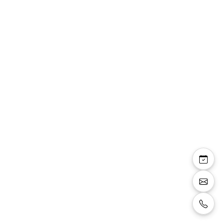
Olea
Sandales plates avec brides couleur argentée.
Taille:
37
Couleur:
argenté