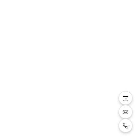
Oxane — robe courte
décolleté V manches
mousseline pierres
taille
Robe courte coupe droite, décolleté en V
devant, manches en mousseline, détail de