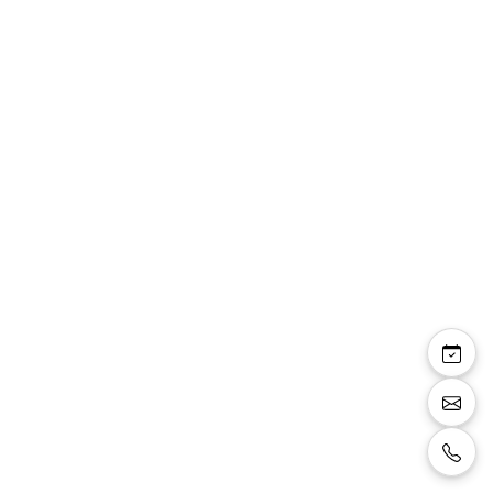
Pantalon Chanelle
sequins vert intense
forme évasée
Pantalon tout en sequins vert intense, forme
près du corps qui s'évase progressivement.