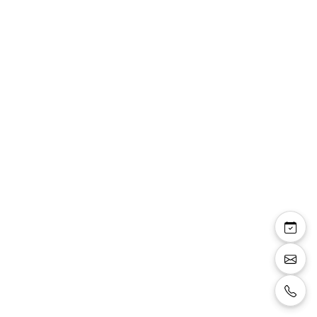
Pantalon Jean
Pantalon coupe droite composé de deux
poches italiennes, d'un élastique ajustable à
la taille.