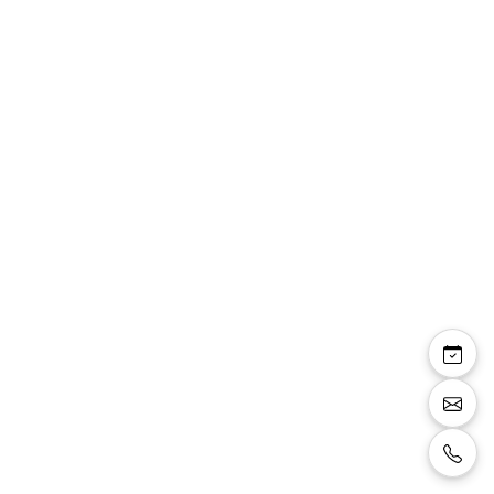
Pantalon Oria fluide
bandes tulle bas
Pantalon fluide légèrement évasé sur le bas,