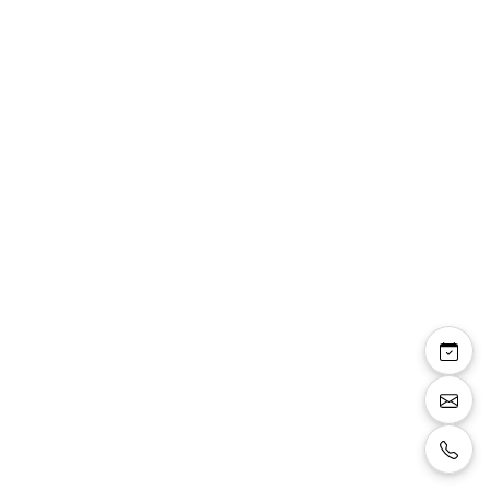
Rowena — sandale
bride talon carré 8 cm